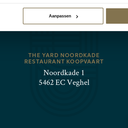
Aanpassen
THE YARD NOORDKADE
RESTAURANT KOOPVAART
Noordkade 1
5462 EC Veghel