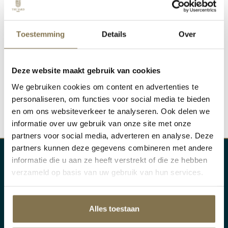
Toestemming
Details
Over
Our guests have rated us with a
Deze website maakt gebruik van cookies
4.8/5
We gebruiken cookies om content en advertenties te
personaliseren, om functies voor social media te bieden
en om ons websiteverkeer te analyseren. Ook delen we
READ ALL EXPERIENCES
informatie over uw gebruik van onze site met onze
partners voor social media, adverteren en analyse. Deze
partners kunnen deze gegevens combineren met andere
informatie die u aan ze heeft verstrekt of die ze hebben
verzameld op basis van uw gebruik van hun services.
THE YARD ZUIDKADE
Zuidkade 3
5462 CD Veghel
Alles toestaan