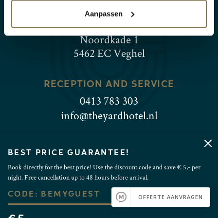
THE YARD NOORDKADE
Aanpassen
RESTAURANT KOOPVAART
Noordkade 1
5462 EC Veghel
RECEPTION AND SERVICE
0413 783 303
info@theyardhotel.nl
© 2026 THE YARD HOTELS
BEST PRICE GUARANTEE!
Book directly for the best price! Use the discount code and save € 5,- per
FACEBOOK
INSTAGRAM
night. Free cancellation up to 48 hours before arrival.
COOKIE PREFERENCES
CODE: BEMYGUEST