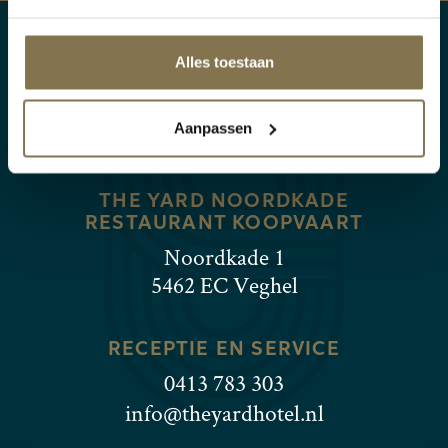
Alles toestaan
THE YARD ZUIDKADE
Zuidkade 3
Aanpassen
5462 CD Veghel
THE YARD NOORDKADE
RESTAURANT KOOPVAART
Noordkade 1
5462 EC Veghel
RECEPTIE EN SERVICE
0413 783 303
info@theyardhotel.nl