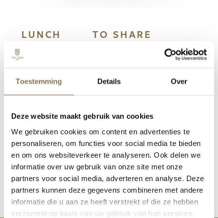
LUNCH
TO SHARE
DINER
Toestemming
Details
Over
Deze website maakt gebruik van cookies
We gebruiken cookies om content en advertenties te
Onze gasten hebben ons
personaliseren, om functies voor social media te bieden
en om ons websiteverkeer te analyseren. Ook delen we
beoordeeld met een
4.8/5
informatie over uw gebruik van onze site met onze
partners voor social media, adverteren en analyse. Deze
partners kunnen deze gegevens combineren met andere
LEES ALLE ERVARINGEN
informatie die u aan ze heeft verstrekt of die ze hebben
verzameld op basis van uw gebruik van hun services.