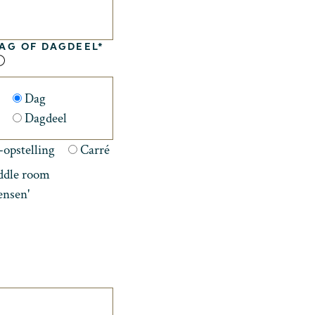
AG OF DAGDEEL*
Dag
Dagdeel
-opstelling
Carré
dle room
ensen'