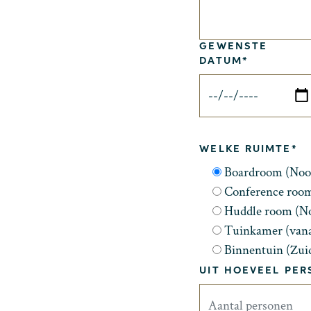
GEWENSTE
DATUM*
WELKE RUIMTE*
Boardroom (Noo
Conference roo
Huddle room (N
Tuinkamer (vana
Binnentuin (Zui
UIT HOEVEEL PE