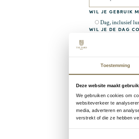
WIL JE GEBRUIK 
Dag, inclusief l
WIL JE DE DAG C
(NOORDKADE)?*
Ja, 1-gang
J
SPECIALE WENSE
Toestemming
Deze website maakt gebruik
We gebruiken cookies om cont
websiteverkeer te analyseren
media, adverteren en analys
WAT IS 1 + 1?*
verstrekt of die ze hebben v