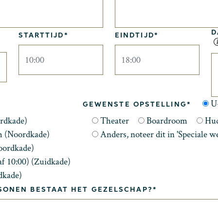
D
STARTTIJD*
EINDTIJD*
U
GEWENSTE OPSTELLING*
rdkade)
Theater
Boardroom
Hud
m (Noordkade)
Anders, noteer dit in 'Speciale w
oordkade)
f 10:00) (Zuidkade)
dkade)
RSONEN BESTAAT HET GEZELSCHAP?*