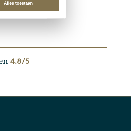
Alles toestaan
een
4.8/5