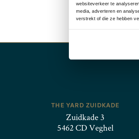
Onze ga
websiteverkeer te analyseren
media, adverteren en analys
verstrekt of die ze hebben v
THE YARD ZUIDKADE
Zuidkade 3
5462 CD Veghel