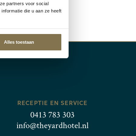
een
ze partners voor social
4.8/5
nformatie die u aan ze heeft
Alles toestaan
RECEPTIE EN SERVICE
0413 783 303
info@theyardhotel.nl