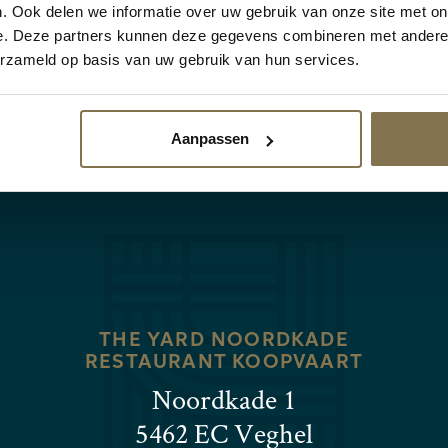
sten hebben ons beoordeeld met 
. Ook delen we informatie over uw gebruik van onze site met on
e. Deze partners kunnen deze gegevens combineren met andere i
erzameld op basis van uw gebruik van hun services.
LEES ALLE ERVARINGEN
Aanpassen
THE YARD NOORDKADE
RESTAURANT KOOPVAART
Noordkade 1
5462 EC Veghel