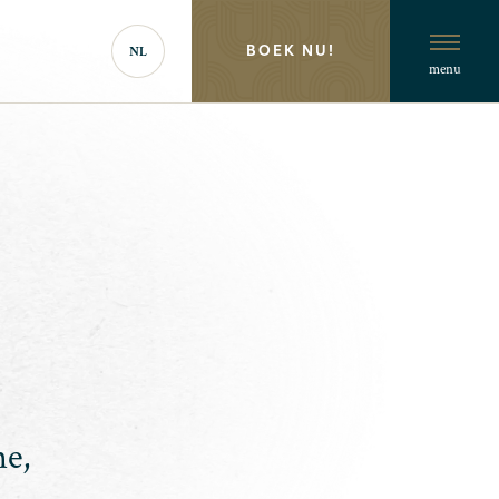
BOEK NU!
NL
menu
ne,